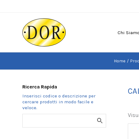
Vai
al
contenuto
Chi Siam
Home
Prod
Ricerca Rapida
CA
Visu