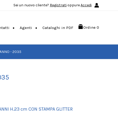
Sei un nuovo cliente?
Registrati
oppure
Accedi
Ordine
0
ntatti
Agenti
Cataloghi in PDF
ANNO - 2035
035
 ANNI H.23 cm CON STAMPA GLITTER