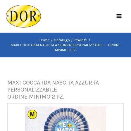
Vai
al
MAI
contenuto
MEN
Home
Catalogo
Prodotti
MAXI COCCARDA NASCITA AZZURRA PERSONALIZZABILE. . . ORDINE
MINIMO 2 PZ.
MAXI COCCARDA NASCITA AZZURRA
PERSONALIZZABILE
ORDINE MINIMO 2 PZ.