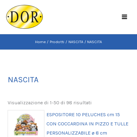
Vai
al
MAI
contenuto
MEN
Home
Prodotti
NASCITA
NASCITA
NASCITA
Visualizzazione di 1-50 di 98 risultati
ESPOSITORE 10 PELUCHES cm 15
CON COCCARDINA IN PIZZO E TULLE
PERSONALIZZABILE ø 8 cm