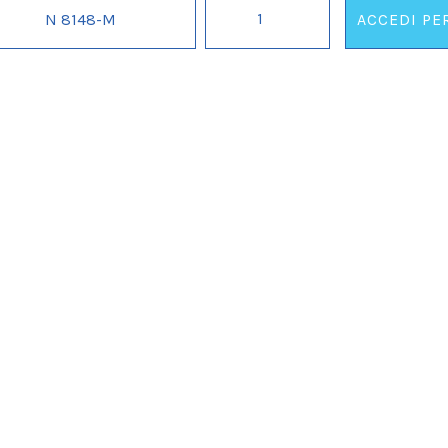
CUSCINETTO
N 8148-M
ACCEDI PE
AZZURRO
IN
IL
MORBIDO
TESSUTO
CON
RASO,
GLITTER,
BIBERON
E
BAVAGLINO
cm
30x25
quantità