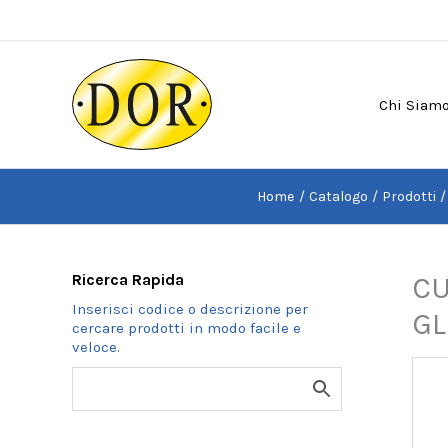
Vai
al
contenuto
Chi Siam
Home
Catalogo
Prodotti
Ricerca Rapida
CU
GL