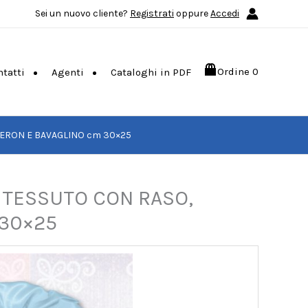
Sei un nuovo cliente?
Registrati
oppure
Accedi
Ordine
0
ntatti
Agenti
Cataloghi in PDF
BERON E BAVAGLINO cm 30×25
 TESSUTO CON RASO,
 30×25