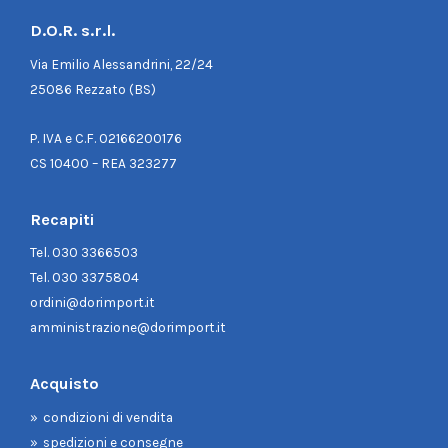
D.O.R. s.r.l.
Via Emilio Alessandrini, 22/24
25086 Rezzato (BS)
P. IVA e C.F. 02166200176
CS 10400 – REA 323277
Recapiti
Tel.
030 3366503
Tel.
030 3375804
ordini@dorimport.it
amministrazione@dorimport.it
Acquisto
condizioni di vendita
spedizioni e consegne