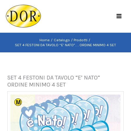
Vai
al
MAI
contenuto
MEN
Home
Catalogo
Prodotti
SET 4 FESTONI DA TAVOLO “E’ NATO”. . . ORDINE MINIMO 4 SET
SET 4 FESTONI DA TAVOLO “E’ NATO”
ORDINE MINIMO 4 SET