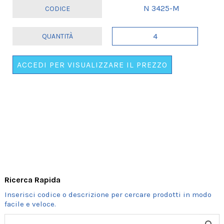
N 3425-M
SET
4
FESTONI
ACCEDI PER VISUALIZZARE IL PREZZO
DA
TAVOLO
"E'
NATO".
.
.
ORDINE
Ricerca Rapida
MINIMO
4
SET