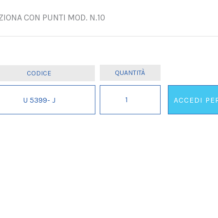
IONA CON PUNTI MOD. N.10
CUCITRICE
U 5399- J
ACCEDI PE
BIANCO
E
IL
NERO
quantità