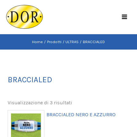
Vai
al
MAI
contenuto
MEN
Home
Prodotti
ULTRAS
BRACCIALED
BRACCIALED
Visualizzazione di 3 risultati
BRACCIALED NERO E AZZURRO