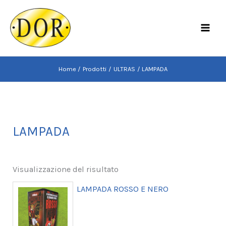
Vai
al
MAI
contenuto
MEN
Home
Prodotti
ULTRAS
LAMPADA
LAMPADA
Visualizzazione del risultato
LAMPADA ROSSO E NERO