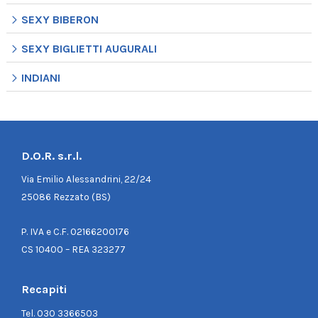
SEXY BIBERON
SEXY BIGLIETTI AUGURALI
INDIANI
D.O.R. s.r.l.
Via Emilio Alessandrini, 22/24
25086 Rezzato (BS)
P. IVA e C.F. 02166200176
CS 10400 – REA 323277
Recapiti
Tel.
030 3366503