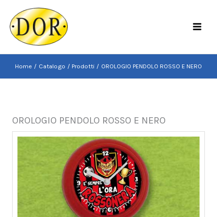
Vai
al
MAI
contenuto
MEN
Home
Catalogo
Prodotti
OROLOGIO PENDOLO ROSSO E NERO
OROLOGIO PENDOLO ROSSO E NERO