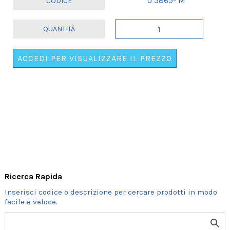
U 5865- M
OROLOGIO
PENDOLO
ROSSO
ACCEDI PER VISUALIZZARE IL PREZZO
E
NERO
quantità
Ricerca Rapida